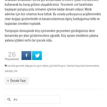
kullanarak bu baraj gölüne ulaşabilirsiniz. Tesislerin sol tarafından
başlayan yürüyüş yolu ormanın içlerine kadar devam ediyor. Minik
adımlar için biz rotamızı kısa tuttuk. Bu sırada yolboyunca yeşillenmekte
olan doğayı gözlemledik ve kavanozlarımıza ilginç bulduğumuz bitki ve
taşlardan örnekler topladık.
Yürüyüşün dönüşünde köy içerisinden geçeerken gördüğümüz dere
kenarında yer alan gözlemecilere uğradık. Köy ayranı miniklerin yalana
yalana içtikleri nefis bir içecek oldu.
26
Payşalımlar
çocukla gezmek
,
doğa gezisi
,
gezi rotaları
,
günübirlik gezi
,
istanbul kaçamak
,
karamandere
,
saklıgöl
,
şile
Önceki Yazı