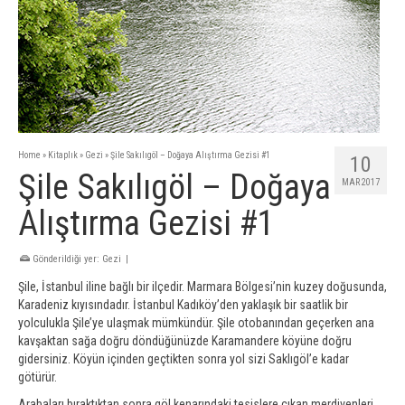
Home
»
Kitaplık
»
Gezi
»
Şile Sakılıgöl – Doğaya Alıştırma Gezisi #1
10
Şile Sakılıgöl – Doğaya
MAR 2017
Alıştırma Gezisi #1
Gönderildiği yer:
Gezi
|
Şile, İstanbul iline bağlı bir ilçedir. Marmara Bölgesi’nin kuzey doğusunda,
Karadeniz kıyısındadır. İstanbul Kadıköy’den yaklaşık bir saatlik bir
yolculukla Şile’ye ulaşmak mümkündür. Şile otobanından geçerken ana
kavşaktan sağa doğru döndüğünüzde Karamandere köyüne doğru
gidersiniz. Köyün içinden geçtikten sonra yol sizi Saklıgöl’e kadar
götürür.
Arabaları bıraktıktan sonra göl kenarındaki tesislere çıkan merdivenleri