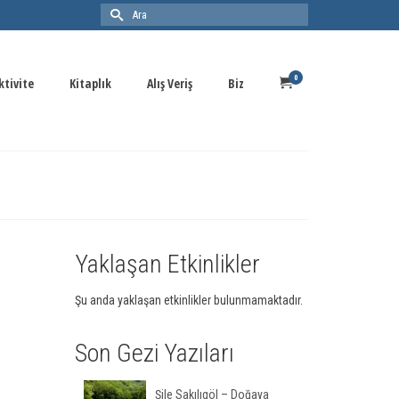
0
ktivite
Kitaplık
Alış Veriş
Biz
Yaklaşan Etkinlikler
Şu anda yaklaşan etkinlikler bulunmamaktadır.
Son Gezi Yazıları
Şile Sakılıgöl – Doğaya