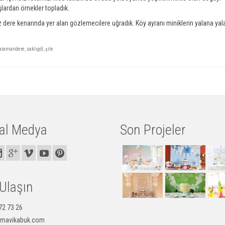
lardan örnekler topladık.
re kenarında yer alan gözlemecilere uğradık. Köy ayranı miniklerin yalana yal
aramandere
,
saklıgöl
,
şile
al Medya
Son Projeler
 Ulaşın
72 73 26
@mavikabuk.com