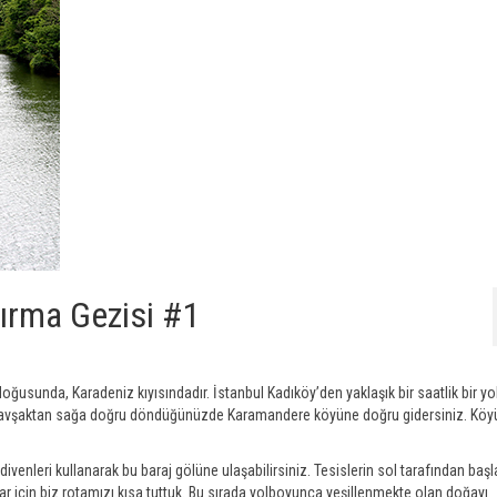
tırma Gezisi #1
y doğusunda, Karadeniz kıyısındadır. İstanbul Kadıköy’den yaklaşık bir saatlik bir yo
kavşaktan sağa doğru döndüğünüzde Karamandere köyüne doğru gidersiniz. Köy
divenleri kullanarak bu baraj gölüne ulaşabilirsiniz. Tesislerin sol tarafından baş
r için biz rotamızı kısa tuttuk. Bu sırada yolboyunca yeşillenmekte olan doğayı