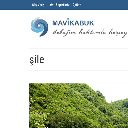
Alış-Veriş
Sepetiniz
-
0,00 ₺
şile