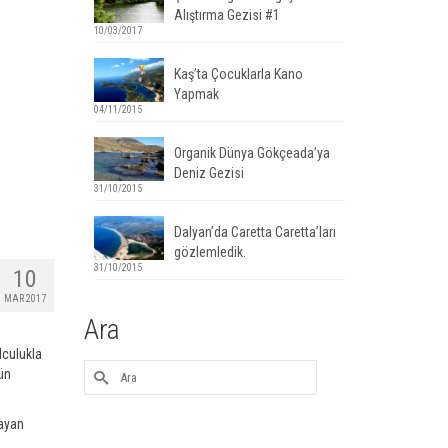
Alıştırma Gezisi #1
10/03/2017
Kaş’ta Çocuklarla Kano
Yapmak
04/11/2015
Organik Dünya Gökçeada’ya
Deniz Gezisi
31/10/2015
Dalyan’da Caretta Caretta’ları
gözlemledik.
31/10/2015
10
MAR 2017
Ara
lculukla
ün
layan