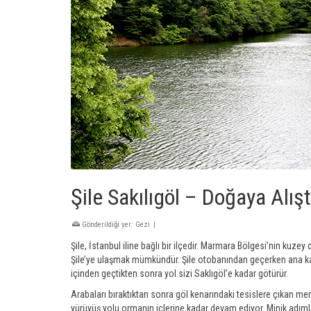
Şile Sakılıgöl – Doğaya Alış
Gönderildiği yer:
Gezi
|
Şile, İstanbul iline bağlı bir ilçedir. Marmara Bölgesi’nin kuze
Şile’ye ulaşmak mümkündür. Şile otobanından geçerken ana 
içinden geçtikten sonra yol sizi Saklıgöl’e kadar götürür.
Arabaları bıraktıktan sonra göl kenarındaki tesislere çıkan mer
yürüyüş yolu ormanın içlerine kadar devam ediyor. Minik adımla