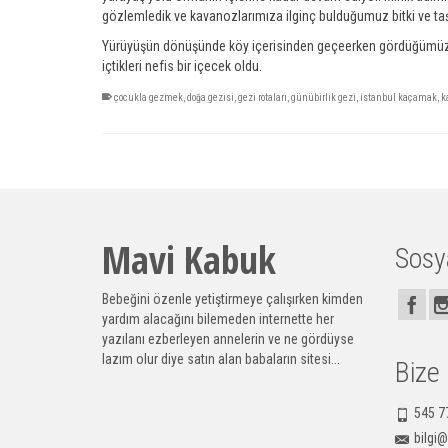
gözlemledik ve kavanozlarımıza ilginç bulduğumuz bitki ve taş
Yürüyüşün dönüşünde köy içerisinden geçeerken gördüğümüz de
içtikleri nefis bir içecek oldu.
çocukla gezmek
,
doğa gezisi
,
gezi rotaları
,
günübirlik gezi
,
istanbul kaçamak
,
k
Mavi Kabuk
Sosy
Bebeğini özenle yetiştirmeye çalışırken kimden
yardım alacağını bilemeden internette her
yazılanı ezberleyen annelerin ve ne gördüyse
lazım olur diye satın alan babaların sitesi...
Bize
545 7
bilgi