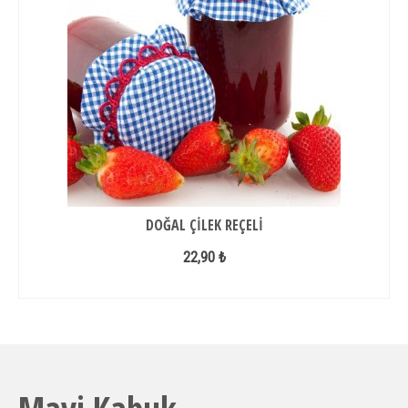
DOĞAL ÇILEK REÇELI
22,90 ₺
DEVAMINI OKU...