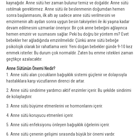
kaynağıdır. Anne sütü her zaman bulunur temiz ve doğaldır. Anne sütü
ısıtılmak gerektirmez. Anne sütü ile beslenmenin doğumdan hemen
sonra başlanmasını, ilk altı ay sadece anne sütü verilmesini ve
emzirmenin altı aydan sonra uygun besin takviyeleri ile iki yaşına kadar
devam edilmesini uzmanlar öneriyor. Bir çok anne bebeğini ağlayınca
hemen emzirir ve susmasını sağlar. Peki bu doğru bir yöntem mi? Evet
bebekler her ağladığında emzirilmelidir. Çünkü anne sütü bebeğe
psikolojik olarak bir rahatlama verir. Yeni doğan bebekler günde 9-10 kez
emmek isterler. Bu durum çok normaldir. Zaten bu emme istekleri zaman
geçtikçe azalacaktır.
Anne Sütünün Önemi Nedir?
1. Anne sütü alan çocukların bağışıklık sistemi güçlenir ve dolayısıyla
hastalıklara karşı vücutlarının direnci de artar.
2. Anne sütü sindirime yardımcı aktif enzimler içerir. Bu şekilde sindirimi
de kolaylaştırır.
3. Anne sütü büyüme etmenlerini ve hormonlarını içerir.
4. Anne sütü koruyucu etmenleri içerir.
5. Anne sütü enfeksiyonu önleyen bağışıklık öğelerini içerir.
6. Anne sütü çenenin gelişimi sırasında büyük bir önemi vardır.