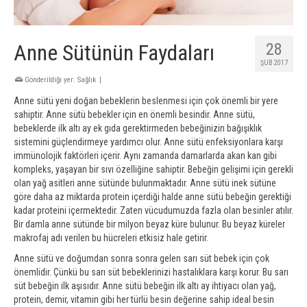
Anne Sütünün Faydaları
28
ŞUB 2017
Gönderildiği yer:
Sağlık
|
Anne sütü yeni doğan bebeklerin beslenmesi için çok önemli bir yere
sahiptir. Anne sütü bebekler için en önemli besindir. Anne sütü,
bebeklerde ilk altı ay ek gıda gerektirmeden bebeğinizin bağışıklık
sistemini güçlendirmeye yardımcı olur. Anne sütü enfeksiyonlara karşı
immünolojik faktörleri içerir. Aynı zamanda damarlarda akan kan gibi
kompleks, yaşayan bir sıvı özelliğine sahiptir. Bebeğin gelişimi için gerekli
olan yağ asitleri anne sütünde bulunmaktadır. Anne sütü inek sütüne
göre daha az miktarda protein içerdiği halde anne sütü bebeğin gerektiği
kadar proteini içermektedir. Zaten vücudumuzda fazla olan besinler atılır.
Bir damla anne sütünde bir milyon beyaz küre bulunur. Bu beyaz küreler
makrofaj adı verilen bu hücreleri etkisiz hale getirir.
Anne sütü ve doğumdan sonra sonra gelen sarı süt bebek için çok
önemlidir. Çünkü bu sarı süt bebeklerinizi hastalıklara karşı korur. Bu sarı
süt bebeğin ilk aşısıdır. Anne sütü bebeğin ilk altı ay ihtiyacı olan yağ,
protein, demir, vitamin gibi her türlü besin değerine sahip ideal besin