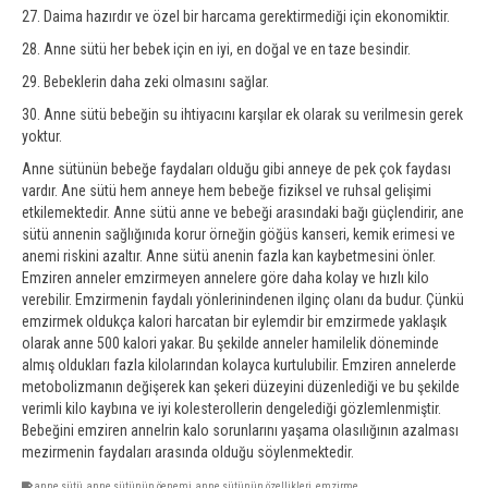
27. Daima hazırdır ve özel bir harcama gerektirmediği için ekonomiktir.
28. Anne sütü her bebek için en iyi, en doğal ve en taze besindir.
29. Bebeklerin daha zeki olmasını sağlar.
30. Anne sütü bebeğin su ihtiyacını karşılar ek olarak su verilmesin gerek
yoktur.
Anne sütünün bebeğe faydaları olduğu gibi anneye de pek çok faydası
vardır. Ane sütü hem anneye hem bebeğe fiziksel ve ruhsal gelişimi
etkilemektedir. Anne sütü anne ve bebeği arasındaki bağı güçlendirir, ane
sütü annenin sağlığınıda korur örneğin göğüs kanseri, kemik erimesi ve
anemi riskini azaltır. Anne sütü anenin fazla kan kaybetmesini önler.
Emziren anneler emzirmeyen annelere göre daha kolay ve hızlı kilo
verebilir. Emzirmenin faydalı yönlerinindenen ilginç olanı da budur. Çünkü
emzirmek oldukça kalori harcatan bir eylemdir bir emzirmede yaklaşık
olarak anne 500 kalori yakar. Bu şekilde anneler hamilelik döneminde
almış oldukları fazla kilolarından kolayca kurtulubilir. Emziren annelerde
metobolizmanın değişerek kan şekeri düzeyini düzenlediği ve bu şekilde
verimli kilo kaybına ve iyi kolesterollerin dengelediği gözlemlenmiştir.
Bebeğini emziren annelrin kalo sorunlarını yaşama olasılığının azalması
mezirmenin faydaları arasında olduğu söylenmektedir.
anne sütü
,
anne sütünün öenemi
,
anne sütünün özellikleri
,
emzirme