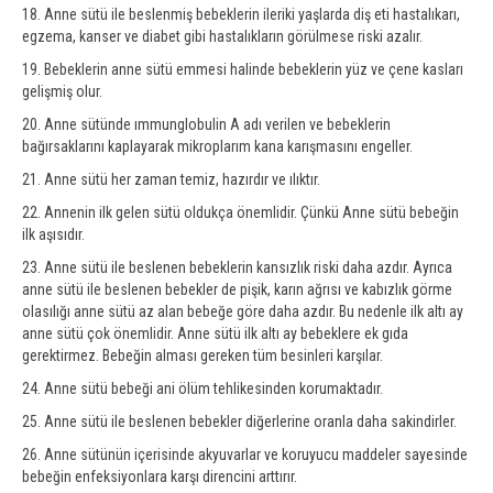
18. Anne sütü ile beslenmiş bebeklerin ileriki yaşlarda diş eti hastalıkarı,
egzema, kanser ve diabet gibi hastalıkların görülmese riski azalır.
19. Bebeklerin anne sütü emmesi halinde bebeklerin yüz ve çene kasları
gelişmiş olur.
20. Anne sütünde ımmunglobulin A adı verilen ve bebeklerin
bağırsaklarını kaplayarak mikroplarım kana karışmasını engeller.
21. Anne sütü her zaman temiz, hazırdır ve ılıktır.
22. Annenin ilk gelen sütü oldukça önemlidir. Çünkü Anne sütü bebeğin
ilk aşısıdır.
23. Anne sütü ile beslenen bebeklerin kansızlık riski daha azdır. Ayrıca
anne sütü ile beslenen bebekler de pişik, karın ağrısı ve kabızlık görme
olasılığı anne sütü az alan bebeğe göre daha azdır. Bu nedenle ilk altı ay
anne sütü çok önemlidir. Anne sütü ilk altı ay bebeklere ek gıda
gerektirmez. Bebeğin alması gereken tüm besinleri karşılar.
24. Anne sütü bebeği ani ölüm tehlikesinden korumaktadır.
25. Anne sütü ile beslenen bebekler diğerlerine oranla daha sakindirler.
26. Anne sütünün içerisinde akyuvarlar ve koruyucu maddeler sayesinde
bebeğin enfeksiyonlara karşı direncini arttırır.