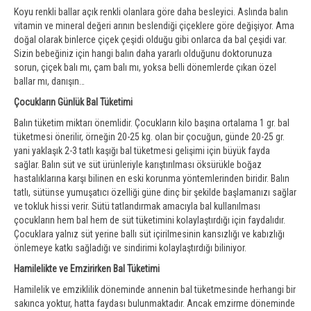
Koyu renkli ballar açık renkli olanlara göre daha besleyici. Aslında balın
vitamin ve mineral değeri arının beslendiği çiçeklere göre değişiyor. Ama
doğal olarak binlerce çiçek çeşidi olduğu gibi onlarca da bal çeşidi var.
Sizin bebeğiniz için hangi balın daha yararlı olduğunu doktorunuza
sorun, çiçek balı mı, çam balı mı, yoksa belli dönemlerde çıkan özel
ballar mı, danışın…
Çocukların Günlük Bal Tüketimi
Balın tüketim miktarı önemlidir. Çocukların kilo başına ortalama 1 gr. bal
tüketmesi önerilir, örneğin 20-25 kg. olan bir çocuğun, günde 20-25 gr.
yani yaklaşık 2-3 tatlı kaşığı bal tüketmesi gelişimi için büyük fayda
sağlar. Balın süt ve süt ürünleriyle karıştırılması öksürükle boğaz
hastalıklarına karşı bilinen en eski korunma yöntemlerinden biridir. Balın
tatlı, sütünse yumuşatıcı özelliği güne dinç bir şekilde başlamanızı sağlar
ve tokluk hissi verir. Sütü tatlandırmak amacıyla bal kullanılması
çocukların hem bal hem de süt tüketimini kolaylaştırdığı için faydalıdır.
Çocuklara yalnız süt yerine ballı süt içirilmesinin kansızlığı ve kabızlığı
önlemeye katkı sağladığı ve sindirimi kolaylaştırdığı biliniyor.
Hamilelikte ve Emzirirken Bal Tüketimi
Hamilelik ve emziklilik döneminde annenin bal tüketmesinde herhangi bir
sakınca yoktur, hatta faydası bulunmaktadır. Ancak emzirme döneminde