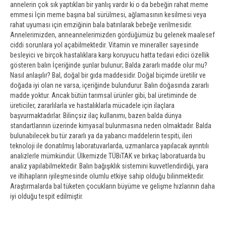
annelerin çok sık yaptıkları bir yanlış vardır ki o da bebeğin rahat meme
emmesi İçin meme başına bal sürülmesi, ağlamasının kesilmesi veya
rahat uyuması için emziğinin bala batırılarak bebeğe verilmesidir.
Annelerimizden, anneannelerimizden gördüğümüz bu gelenek maalesef
ciddi sorunlara yol açabilmektedir. Vitamin ve mineraller sayesinde
besleyici ve birçok hastalıklara karşı koruyucu hatta tedavi edici özellik
gösteren balın İçeriğinde şunlar bulunur; Balda zararlı madde olur mu?
Nasıl anlaşılır? Bal, doğal bir gıda maddesidir. Doğal biçimde üretilir ve
doğada iyi olan ne varsa, içeriğinde bulundurur. Balın doğasında zararlı
madde yoktur. Ancak bütün tarımsal ürünler gibi, bal üretiminde de
üreticiler, zararlılarla ve hastalıklarla mücadele için ilaçlara
başvurmaktadırlar. Bilinçsiz ilaç kullanımı, bazen balda dünya
standartlarının üzerinde kimyasal bulunmasına neden olmaktadır. Balda
bulunabilecek bu tür zararlı ya da yabancı maddelerin tespiti, ileri
teknoloji ile donatılmış laboratuvarlarda, uzmanlarca yapılacak ayrıntılı
analizlerle mümkündür. Ülkemizde TÜBiTAK ve birkaç laboratuarda bu
analiz yapılabilmektedir. Balın bağışıklık sistemini kuvvetlendirdiği, yara
ve iltihapların iyileşmesinde olumlu etkiye sahip olduğu bilinmektedir.
Araştırmalarda bal tüketen çocukların büyüme ve gelişme hızlarının daha
iyi olduğu tespit edilmiştir.