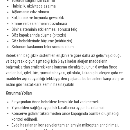
Tükürük salgısında azalma
Halsizlik, aktivitede azalma
Ağlamanın cılız olması
Kol, bacak ve boyunda gevşeklik
Emme ve beslenmenin bozulması
Sinir sisteminin etkilenmesi sonucu felç
Göz kapaklarında düşme (pitozis)
Göz bebeklerinde büyüme (midriazis)
Solunum kaslarının felci sonucu ölüm…
Bebeklerin bağışıklık sistemleri erişkinlere göre daha az gelişmiş olduğu
ve bağırsak olgunlaşmadığı için 6 aya kadar alerjen maddelerin
bağırsaklardan emilerek kana karışma olasılığı bulunur. 6 aydan önce
verilen bal, çilek, kivi, yumurta beyazı, çikolata, kakao gibi alerjen gıda ve
maddeler aşırı duyarlılığı tetikleyip ileri yaşlarda bu besinlere karşı alerji ve
astım gibi hastalıklara zemin hazırlayabilir.
Korunma Yolları
Bir yaşından önce bebeklere kesinlikle bal verilmemeli.
Yiyecekleri sağlığa uygunluk kurallarına uygun hazırlamalı.
Konserve gıdalar tüketilmeden önce kapağında bombe oluşmadığı
kontrol edilmeli.
Evde hazırlanan konserveler tam anlamıyla mikroptan arındırılmalı,