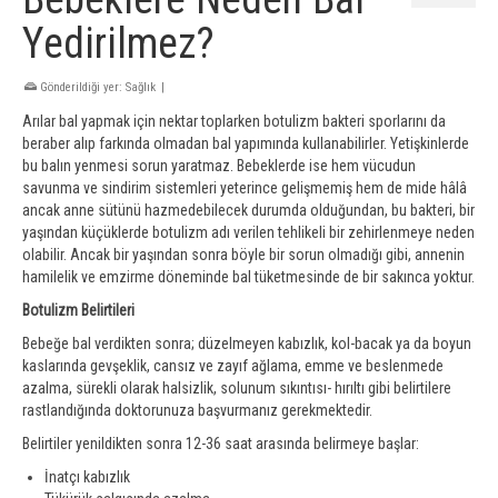
Yedirilmez?
Gönderildiği yer:
Sağlık
|
Arılar bal yapmak için nektar toplarken botulizm bakteri sporlarını da
beraber alıp farkında olmadan bal yapımında kullanabilirler. Yetişkinlerde
bu balın yenmesi sorun yaratmaz. Bebeklerde ise hem vücudun
savunma ve sindirim sistemleri yeterince gelişmemiş hem de mide hâlâ
ancak anne sütünü hazmedebilecek durumda olduğundan, bu bakteri, bir
yaşından küçüklerde botulizm adı verilen tehlikeli bir zehirlenmeye neden
olabilir. Ancak bir yaşından sonra böyle bir sorun olmadığı gibi, annenin
hamilelik ve emzirme döneminde bal tüketmesinde de bir sakınca yoktur.
Botulizm Belirtileri
Bebeğe bal verdikten sonra; düzelmeyen kabızlık, kol-bacak ya da boyun
kaslarında gevşeklik, cansız ve zayıf ağlama, emme ve beslenmede
azalma, sürekli olarak halsizlik, solunum sıkıntısı- hırıltı gibi belirtilere
rastlandığında doktorunuza başvurmanız gerekmektedir.
Belirtiler yenildikten sonra 12-36 saat arasında belirmeye başlar:
İnatçı kabızlık