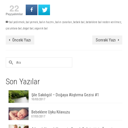
22
Payşalımlar
bal yedirmek
,
bal yemek
,
balın hazmı
,
balın zararları
,
bebek bal
,
bebeklere bal neden verilmez
,
çocuklara bal
,
doğal bal
,
organik bal
Önceki Yazı
Sonraki Yazı
Son Yazılar
Şile Sakılıgöl – Doğaya Alıştırma Gezisi #1
10/03/2017
Bebeklere Uyku Kılavuzu
07/03/2017