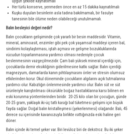
uygun şekilde kaynatılmalı
Her türlü konserve, yenmeden önce en az 15 dakika kaynatılmalı
Kuşku duyulan besinlerin asla tadına bakılmamalı, bir fasulye
tanesinin bile ölüme neden olabileceği unutulmamalı.
Balın besleyici değeri nedir?
Balın çocukların gelişiminde çok yararlı bir besin maddesidir. Vitamin,
mineral, aminoasit, enzimler gibi pek çok yaşamsal maddeyi içeren bal,
sindirimi kolaylaştırması, iştah açması ve gelişme bozukluklarında
vücudun toparlanmasına yardımcı olması nedeniyle çocuk
beslenmesinin vazgeçilmezidir. Çam balı yüksek mineral içerdiği için,
çocuklarda demir eksikliğinin giderilmesine katkı sağlar. Balın içerdiği
magnezyum, damarlarda kanın pıhtılaşmasını önler ve stresin olumsuz
etkilerinden korur. Okul döneminde çocukların algılarını açık tutmalarına
yardımcı olur. Kabızlığın önlenmesinde yardımcı olur. Balın süt ve süt
ürünleriyle karıştırılması öksürükle boğaz hastalıklarına karsı bilinen en
eski korunma yöntemlerinden biridir. 20-25 kilo olan bir çocuğun, günde
20-25 gram, yaklaşık iki-üç tatlı kasığı bal tüketmesi gelişimi için büyük
fayda sağlar. Doğal balın kristalleşmesi (şekerlenmesi) olağandır. Balı, 45
derece su içerisinde kavanozuyla birlikte ısıttığınızda eski haline geri
döner.
Balın içinde iki temel şeker var. Biri levüloz biri de dekstroz. Bu iki şeker