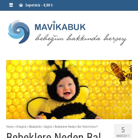
Sepetiniz
-
0,00 ₺
Home
»
Kitaplık
»
Makaleler
»
Sağlık
»
Bebeklere Neden Bal Yedirilmez?
5
Bebeklere Neden Bal
MAR 2017