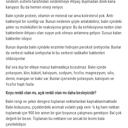
sindirim sistemi tarafından sindirilmeye ihtiyaç duymadan direk kana
karışıyor. Bu da hemen enerji veriyor.
Balın içinde protein, vitamin ve mineral var ama kolesterol yok. Anti-
bakteriyel bir özelliği var. Bunun nedenini şöyle anlatabiliriz, balın içindeki
şeker su molekülleri ile reaksiyona giriyor. Bu da enfeksiyona neden olan
bakterilerin ihtiyacı olan suyun yok olması anlamına geliyor. Susuz kalan
bakteriler ölüyor.
Bunun dışında balın içindeki enzimler hidrojen peroksit üretiyorlar. Bunlar
da serbest radikal üretiyorlar ki bu serbest radikaller bakterileri
öldürüyorlar.
Bal sıra dışı bir etkiye maruz kalmadıkça bozulmaz. Balın içinde
potasyum, klor, kükürt, kalsiyum, sodyum, fosfor, magnezyum, silis,
demir, mangan ve bakır var. Bunlar içerisinde potasyum, kalsiyum ve
fosfor hayli fazla.
Koyu renkli olan mı, açık renkli olan mı daha besleyicidir?
Balın rengi ve şeker dengesi toplanan nektarlardan kaynaklanmaktadır.
Balın kokusunu, çiçeklerdeki aromalı volatin yağı verir. ½ kg ham nektarı
toplamak için 900 bin arının bir gün boyunca çalışması gerekiyor. Bal çok
değerli bir besin. Toplanan bu nektarın ise ancak bir kısmı bala
çevrilebiliyor.