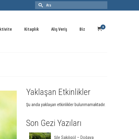
0
ktivite
Kitaplık
Alış Veriş
Biz
Yaklaşan Etkinlikler
Şu anda yaklaşan etkinlikler bulunmamaktadır.
Son Gezi Yazıları
Şile Sakılıgöl – Doğaya