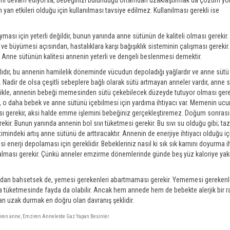
nın yan etkileri olduğu için kullanılması tavsiye edilmez. Kullanılması gerekli ise
ası için yeterli değildir, bunun yanında anne sütünün de kaliteli olması gerekir
ve büyümesi açısından, hastalıklara karşı bağışıklık sisteminin çalışması gerekir.
 Anne sütünün kalitesi annenin yeterli ve dengeli beslenmesi demektir.
yağlıdır, bu annenin hamilelik döneminde vücudun depoladığı yağlardır ve anne sütü
. Nadir de olsa çeşitli sebeplere bağlı olarak sütü artmayan anneler vardır, anne 
celikle, annenin bebeği memesinden sütü çekebilecek düzeyde tutuyor olması gerek
 daha bebek ve anne sütünü içebilmesi için yardıma ihtiyacı var. Memenin ucu
sı gerekir, aksi halde emme işlemini bebeğiniz gerçekleştiremez. Doğum sonrası
r. Bunun yanında annenin bol sıvı tüketmesi gerekir. Bu sıvı su olduğu gibi; taz
imindeki artış anne sütünü de arttıracaktır. Annenin de enerjiye ihtiyacı olduğu iç
i enerji depolaması için gereklidir. Bebekleriniz nasıl ki sık sık karnını doyurma i
i alması gerekir. Çünkü anneler emzirme dönemlerinde günde beş yüz kaloriye yak
rdan bahsetsek de, yemesi gerekenleri abartmaması gerekir. Yememesi gerekenle
 tüketmesinde fayda da olabilir. Ancak hem annede hem de bebekte alerjik bir ra
n uzak durmak en doğru olan davranış şeklidir.
ren anne
,
Emziren Annelerde Gaz Yapan Besinler