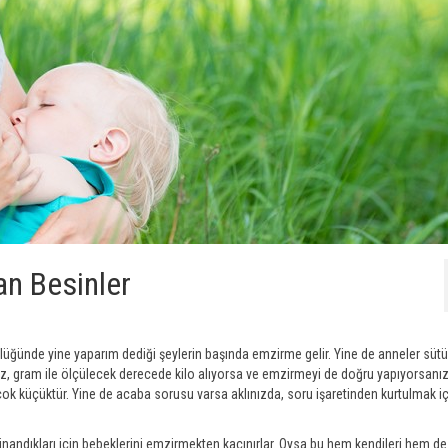
n Besinler
üğünde yine yaparım dediği şeylerin başında emzirme gelir. Yine de anneler sütü
z, gram ile ölçülecek derecede kilo alıyorsa ve emzirmeyi de doğru yapıyorsanı
k küçüktür. Yine de acaba sorusu varsa aklınızda, soru işaretinden kurtulmak içi
nandıkları için bebeklerini emzirmekten kaçınırlar. Oysa bu hem kendileri hem de