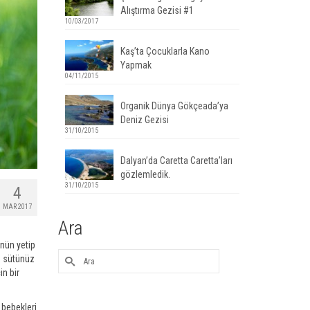
Alıştırma Gezisi #1
10/03/2017
Kaş’ta Çocuklarla Kano
Yapmak
04/11/2015
Organik Dünya Gökçeada’ya
Deniz Gezisi
31/10/2015
Dalyan’da Caretta Caretta’ları
gözlemledik.
31/10/2015
4
MAR 2017
Ara
nün yetip
z sütünüz
n bir
 bebekleri