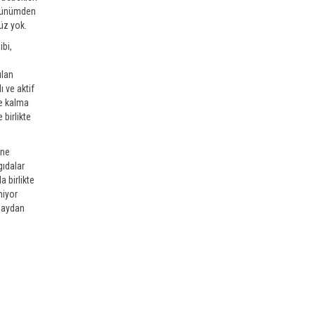
örünümden
üz yok.
bi,
ılan
ı ve aktif
le kalma
birlikte
nne
gıdalar
 birlikte
niyor
ü aydan