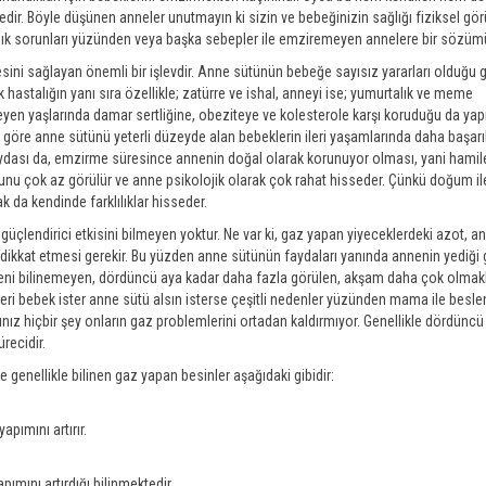
dir. Böyle düşünen anneler unutmayın ki sizin ve bebeğinizin sağlığı fiziksel g
ağlık sorunları yüzünden veya başka sebepler ile emziremeyen annelere bir sözüm
i sağlayan önemli bir işlevdir. Anne sütünün bebeğe sayısız yararları olduğu gi
hastalığın yanı sıra özellikle; zatürre ve ishal, anneyi ise; yumurtalık ve meme
yen yaşlarında damar sertliğine, obeziteye ve kolesterole karşı koruduğu da yap
a göre anne sütünü yeterli düzeyde alan bebeklerin ileri yaşamlarında daha başarıl
faydası da, emzirme süresince annenin doğal olarak korunuyor olması, yani hami
unu çok az görülür ve anne psikolojik olarak çok rahat hisseder. Çünkü doğum ile 
da kendinde farklılıklar hisseder.
güçlendirici etkisini bilmeyen yoktur. Ne var ki, gaz yapan yiyeceklerdeki azot, a
k dikkat etmesi gerekir. Bu yüzden anne sütünün faydaları yanında annenin yediği 
eni bilinemeyen, dördüncü aya kadar daha fazla görülen, akşam daha çok olmakla
eri bebek ister anne sütü alsın isterse çeşitli nedenler yüzünden mama ile besle
nız hiçbir şey onların gaz problemlerini ortadan kaldırmıyor. Genellikle dördünc
recidir.
enellikle bilinen gaz yapan besinler aşağıdaki gibidir:
apımını artırır.
ımını artırdığı bilinmektedir.