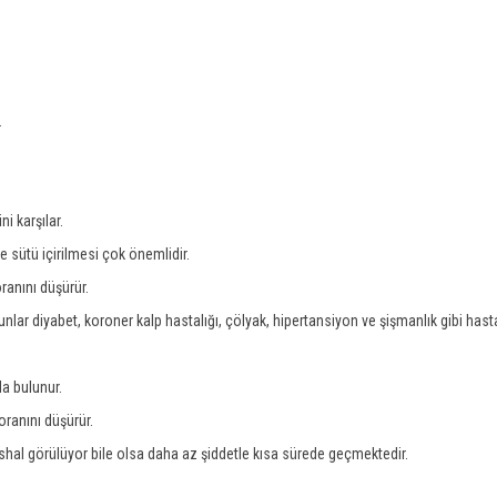
.
i karşılar.
e sütü içirilmesi çok önemlidir.
ranını düşürür.
unlar diyabet, koroner kalp hastalığı, çölyak, hipertansiyon ve şişmanlık gibi hastal
a bulunur.
oranını düşürür.
shal görülüyor bile olsa daha az şiddetle kısa sürede geçmektedir.