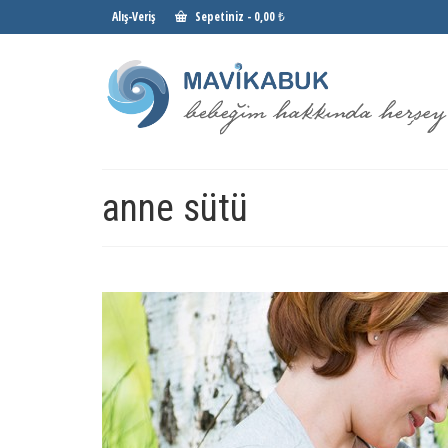
Alış-Veriş
Sepetiniz
-
0,00 ₺
anne sütü