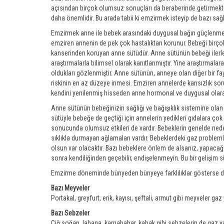
açısından birçok olumsuz sonuçları da beraberinde getirmekte
daha önemlidir. Bu arada tabii ki emzirmek isteyip de bazı s
Emzirmek anne ile bebek arasındaki duygusal bağın güçlenmesin
emziren annenin de pek çok hastalıktan korunur. Bebeği birçok 
kanserinden koruyan anne sütüdür. Anne sütünün bebeği ilerle
araştırmalarla bilimsel olarak kanıtlanmıştır. Yine araştırmalar
oldukları gözlenmiştir. Anne sütünün, anneye olan diğer bir 
riskinin en az düzeye inmesi. Emziren annelerde kansızlık sor
kendini yenilenmiş hisseden anne hormonal ve duygusal olarak 
Anne sütünün bebeğinizin sağlığı ve bağışıklık sistemine olan 
sütüyle bebeğe de geçtiği için annelerin yedikleri gıdalara ço
sonucunda olumsuz etkileri de vardır. Bebeklerin genelde ned
sıklıkla durmayan ağlamaları vardır. Bebeklerdeki gaz probleml
olsun var olacaktır. Bazı bebeklere önlem de alsanız, yapacağı
sonra kendiliğinden geçebilir, endişelenmeyin. Bu bir gelişim sü
Emzirme döneminde bünyeden bünyeye farklılıklar gösterse de g
Bazı Meyveler
Portakal, greyfurt, erik, kayısı, şeftali, armut gibi meyveler gaz y
Bazı Sebzeler
Çiğ soğan, lahana, karnabahar, kabak gibi sebzelerin de gaz yap