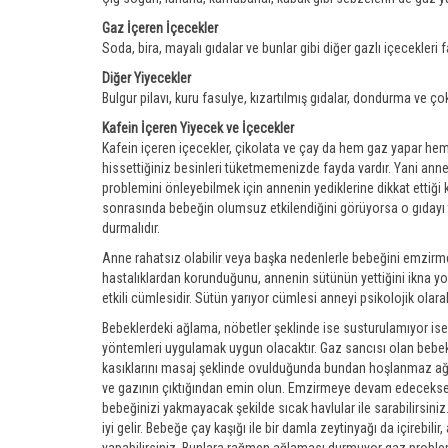
Gaz İçeren İçecekler
Soda, bira, mayalı gıdalar ve bunlar gibi diğer gazlı içecekleri
Diğer Yiyecekler
Bulgur pilavı, kuru fasulye, kızartılmış gıdalar, dondurma ve ç
Kafein İçeren Yiyecek ve İçecekler
Kafein içeren içecekler, çikolata ve çay da hem gaz yapar h
hissettiğiniz besinleri tüketmemenizde fayda vardır. Yani ann
problemini önleyebilmek için annenin yediklerine dikkat ettiği
sonrasında bebeğin olumsuz etkilendiğini görüyorsa o gıdayı
durmalıdır.
Anne rahatsız olabilir veya başka nedenlerle bebeğini emzirm
hastalıklardan korunduğunu, annenin sütünün yettiğini ikna y
etkili cümlesidir. Sütün yarıyor cümlesi anneyi psikolojik olarak
Bebeklerdeki ağlama, nöbetler şeklinde ise susturulamıyor is
yöntemleri uygulamak uygun olacaktır. Gaz sancısı olan bebek g
kasıklarını masaj şeklinde ovulduğunda bundan hoşlanmaz ağl
ve gazının çıktığından emin olun. Emzirmeye devam edeceksen
bebeğinizi yakmayacak şekilde sıcak havlular ile sarabilirsiniz.
iyi gelir. Bebeğe çay kaşığı ile bir damla zeytinyağı da içirebili
yapabilirsiniz. Bunlara rağmen ağlaması durmuyor gaz probl