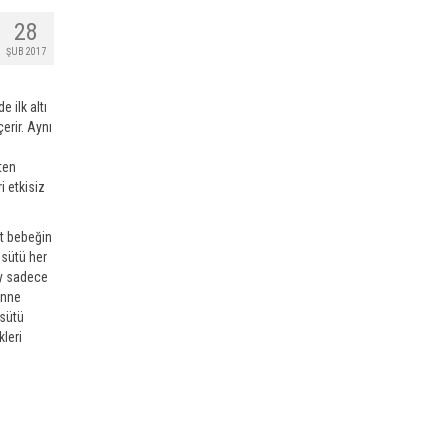
28
ŞUB 2017
 ilk altı
erir. Aynı
ten
i etkisiz
üt bebeğin
 sütü her
ay sadece
anne
 sütü
leri