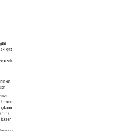
ğını
deki gaz
den uzak
e
enin en
tır.
 bazı
karnını,
 çıkarın
arnına,
de bazen
larından