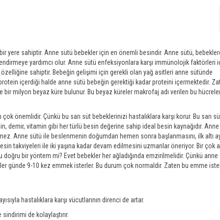
 yere sahiptir. Anne sütü bebekler için en önemli besindir. Anne sütü, bebeklerde
endirmeye yardımcı olur. Anne sütü enfeksiyonlara karşı immünolojik faktörleri iç
elliğine sahiptir. Bebeğin gelişimi için gerekli olan yağ asitleri anne sütünde
otein içerdiği halde anne sütü bebeğin gerektiği kadar proteini içermektedir. Za
 bir milyon beyaz küre bulunur. Bu beyaz küreler makrofaj adı verilen bu hücreler
k önemlidir. Çünkü bu sarı süt bebeklerinizi hastalıklara karşı korur. Bu sarı s
otein, demir, vitamin gibi her türlü besin değerine sahip ideal besin kaynağıdır. Anne
irmez. Anne sütü ile beslenmenin doğumdan hemen sonra başlanmasını, ilk altı 
sin takviyeleri ile iki yaşına kadar devam edilmesini uzmanlar öneriyor. Bir çok 
u doğru bir yöntem mi? Evet bebekler her ağladığında emzirilmelidir. Çünkü anne
kler günde 9-10 kez emmek isterler. Bu durum çok normaldir. Zaten bu emme istek
ısıyla hastalıklara karşı vücutlarının direnci de artar.
sindirimi de kolaylaştırır.