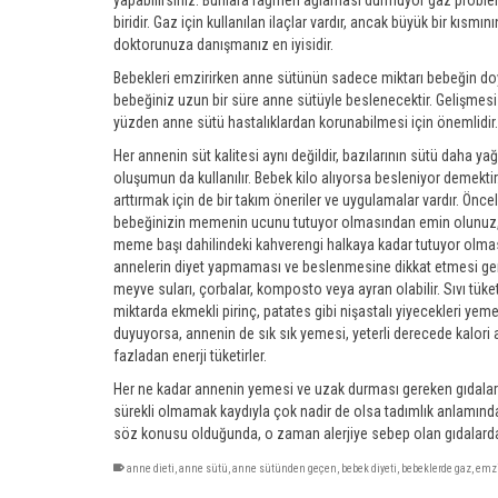
biridir. Gaz için kullanılan ilaçlar vardır, ancak büyük bir kısmı
doktorunuza danışmanız en iyisidir.
Bebekleri emzirirken anne sütünün sadece miktarı bebeğin doym
bebeğiniz uzun bir süre anne sütüyle beslenecektir. Gelişmesi 
yüzden anne sütü hastalıklardan korunabilmesi için önemlidir.
Her annenin süt kalitesi aynı değildir, bazılarının sütü daha 
oluşumun da kullanılır. Bebek kilo alıyorsa besleniyor demektir
arttırmak için de bir takım öneriler ve uygulamalar vardır. Ön
bebeğinizin memenin ucunu tutuyor olmasından emin olunuz, o
meme başı dahilindeki kahverengi halkaya kadar tutuyor olma
annelerin diyet yapmaması ve beslenmesine dikkat etmesi gereki
meyve suları, çorbalar, komposto veya ayran olabilir. Sıvı tüket
miktarda ekmekli pirinç, patates gibi nişastalı yiyecekleri yemes
duyuyorsa, annenin de sık sık yemesi, yeterli derecede kalor
fazladan enerji tüketirler.
Her ne kadar annenin yemesi ve uzak durması gereken gıdala
sürekli olmamak kaydıyla çok nadir de olsa tadımlık anlamında
söz konusu olduğunda, o zaman alerjiye sebep olan gıdalarda
anne dieti
,
anne sütü
,
anne sütünden geçen
,
bebek diyeti
,
bebeklerde gaz
,
emzi