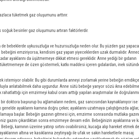
 fazlaca tüketmek gaz oluşumunu arttırır.
ok soğuk besinler gaz oluşumunu artıran faktörlerdir.
em de bebeklerde uykusuzluğa ve huzursuzluğa neden olur. Bu yüzden gaz yapaca
e bebeğini emziriyorsa, kendisini gaz yapan yiyeceklerden uzak durmalıdır. Anne
 kadar ayaklarını da üşütmemeye dikkat etmesi gereklidir. Anne yediği bir gıdanın
 tüketmemeye de özen göstermeli; katkı maddesi içeren gıdalardan, inek sütün
ek istemiyor olabilir. Bu gibi durumlarda anneyi zorlamak yerine bebeğin emdikç
oluyla anlatabilmek daha uygundur. Anne sütü bebeğe yarıyor sözü ikna edebilm
 rahatlattığı için emzirmeyi kabul oranı arttığı yapılan araştırmalar ile doğrulanmış
e bir doktora başvurup bu ağlamaların nedeni, gaz sancısından kaynaklanıyor ise
enelde ayaklarını karnına doğru çeker, ayaklarını uzatmaya çalıştığınızda ağlar, 
amaya başlar. Bebeğin gazının gitmesi için, emzirme sonrasında mutlaka gazını
iz gazını çıkardıktan sonra emzirmeye devam edin. Bebeğinizin ayaklarına ve k
 Bebeği, karnının üzerine yatırıp sırtını ovabilirsiniz, kucağa alıp hareket etmek 
r, ayaklarının altına ve kasıklarına zeytinyağı ile ufak ve sakin hareketlerle masaj
emi devam ediyorsa, bebeğinizi bulunduğu ortamdan uzaklaştırmak da çözüm yol