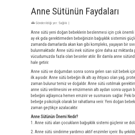
Anne Sütünün Faydaları
Gönderildiği yer:
Sağlık
|
Anne sütü yeni doğan bebeklerin beslenmesi için çok önemli bir
ay ek gıda gerektirmeden bebeğinizin bağışıklık sistemini güçl
zamanda damarlarda akan kan gibi kompleks, yaşayan bir sıvı öz
bulunmaktadır. Anne sütü inek sütüne göre daha az miktarda pr
vücudumuzda fazla olan besinler atılır. Bir damla anne sütünde
hale getirir.
Anne sütü ve doğumdan sonra sonra gelen sarı süt bebek için ço
ilk aşısıdır. Anne sütü bebeğin ilk altı ay ihtiyacı olan yağ, pr
zaman bulunur temiz ve doğaldır. Anne sütü ısıtılmak gerekt
anne sütü verilmesini ve emzirmenin altı aydan sonra uygun be
bebeğini ağlayınca hemen emzirir ve susmasını sağlar. Peki b
bebeğe psikolojik olarak bir rahatlama verir. Yeni doğan bebe
zaman geçtikçe azalacaktır.
Anne Sütünün Önemi Nedir?
1. Anne sütü alan çocukların bağışıklık sistemi güçlenir ve dolay
2. Anne sütü sindirime yardımcı aktif enzimler içerir. Bu şekilde 