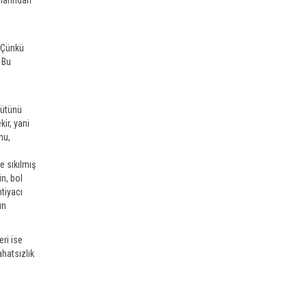
. Çünkü
 Bu
sütünü
ir, yani
nu,
e sıkılmış
in, bol
htiyacı
ın
ri ise
hatsızlık